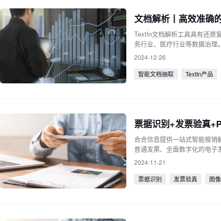
文档解析丨高效准确的
TextIn文档解析工具具有
务行业、医疗行业等数据治理
2024-12-26
智能文档抽取
TextIn产品
票据识别+发票验真+
合合信息提供一站式智能报销解
普通发票、全面数字化的电子
23大类、30小类国内通用票据
2024-11-21
票据识别
发票验真
图像