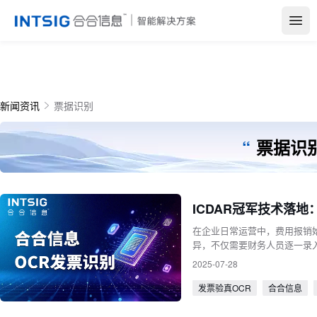
Open
新闻资讯
票据识别
“
票据识
ICDAR冠军技术落
在企业日常运营中，费用报销
异，不仅需要财务人员逐一录
洞。面对这一挑战，发票验真
2025-07-28
发票验真OCR
合合信息