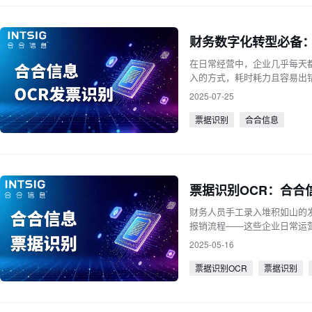
财务数字化转型必备：
在日常经营中，企业几乎每天
入的方式，耗时耗力且容易出
用场的关键场景。
2025-07-25
票据识别
合合信息
票据识别OCR：合合
财务人员手工录入堆积如山的
报销流程——这些企业日常运
的难题
2025-05-16
票据识别OCR
票据识别