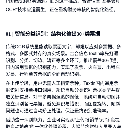
P图造成的财务漏洞。面对这一挑战，合合信息“发票验真
OCR”技术应运而生，正在重构财务审核的智能化路径。
01 | 智能分类识别：结构化输出30+类票据
传统OCR系统虽能读取票面文字，却难以应对多票据、多
格式、多版式并存的真实场景。合合信息TextIn率先打通
识别、分类、切边、矫正等多个环节，推出覆盖30+类别
国内通用票据的识别能力，实现了发票、火车票、出租车
发票、行程单等票据的全面自动识别。
在上传阶段，用户无需人工指定票种，TextIn国内通用票
据识别支持单接口调用，系统自动分类识别票据类型并提
取关键信息。对于多票据混贴的图像，系统可自动切图并
独立识别各张票据，避免漏识与错识；而图像旋转、倾斜
问题也可通过自动矫正处理，保证最终识别准确率。
借助这一识别能力，企业可实现从“上传报销单”到“字段提
取自动填表”的一体化处理流程，大幅节约财务人员录入与