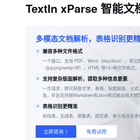
TextIn xPars
多模态文档解析，表格识别更
兼容多种文件格式
一个接口，支持 PDF、Word（doc/docx）、常见
（jpg/png/webp/tiff）、HTML 等10+种文
支持复杂版面解析，提取多种信息要素
一次请求，即可获取文字、表格、标题层级、公式
息，并且支持按Markdown和Json格式输出给大模
表格识别更精准
有线表、无线表、密集表，跨页表、单元格合并表
立即咨询
免费试用