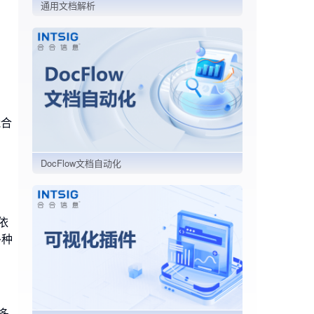
通用文档解析
能合
DocFlow文档自动化
依
多种
对多