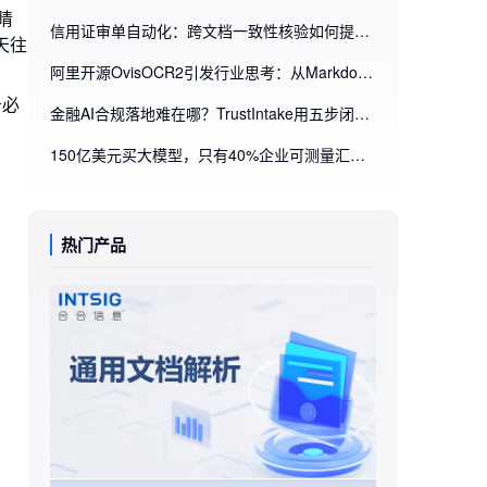
睛
信用证审单自动化：跨文档一致性核验如何提升不符点识别效率
天往
阿里开源OvisOCR2引发行业思考：从Markdown解析到业务流程自动化，企业为什么需要文档智能处理平台
务必
金融AI合规落地难在哪？TrustIntake用五步闭环重构智能进件审核
150亿美元买大模型，只有40%企业可测量汇报？企业AI ROI的破局点藏在文档里
热门产品