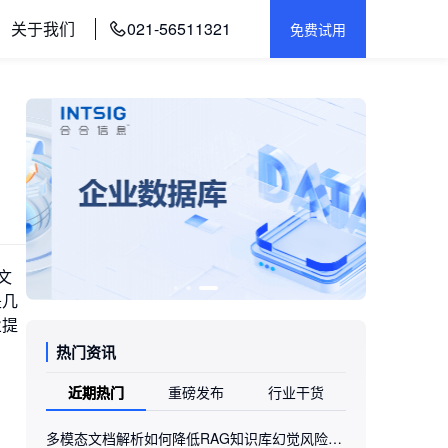
关于我们
021-56511321
免费试用
文
是几
业提
热门资讯
近期热门
重磅发布
行业干货
多模态文档解析如何降低RAG知识库幻觉风险：合合信息旗下的TextIn xParse实践