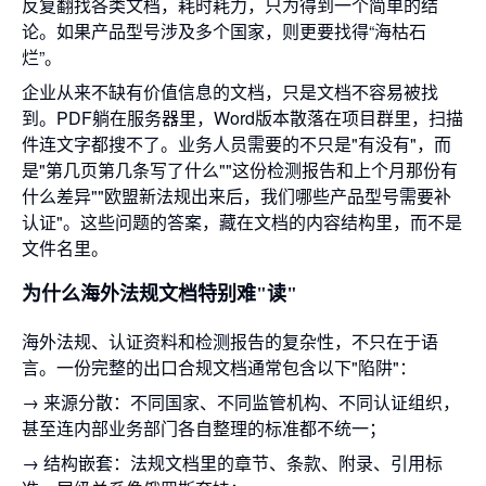
反复翻找各类文档，耗时耗力，只为得到一个简单的结
论。如果产品型号涉及多个国家，则更要找得“海枯石
烂”。
企业从来不缺有价值信息的文档，只是文档不容易被找
到。PDF躺在服务器里，Word版本散落在项目群里，扫描
件连文字都搜不了。业务人员需要的不只是"有没有"，而
是"第几页第几条写了什么""这份检测报告和上个月那份有
什么差异""欧盟新法规出来后，我们哪些产品型号需要补
认证"。这些问题的答案，藏在文档的内容结构里，而不是
文件名里。
为什么海外法规文档特别难"读"
海外法规、认证资料和检测报告的复杂性，不只在于语
言。一份完整的出口合规文档通常包含以下"陷阱"：
→ 来源分散：不同国家、不同监管机构、不同认证组织，
甚至连内部业务部门各自整理的标准都不统一；
→ 结构嵌套：法规文档里的章节、条款、附录、引用标