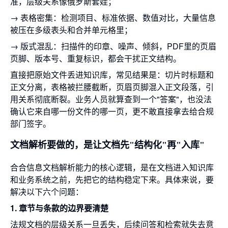
准，层级关系像俄罗斯套娃；
→ 表格密集：检测项目、标准依据、数值对比，大量信息
被压在多级表头和合并单元格里；
→ 版式混乱：扫描件的印章、噪声、倾斜，PDF里的页眉
页脚、版本号、重复标识，都会干扰正文结构。
直接把原始文件丢进知识库，常见结果是：切片时标题和
正文分离，表格被拦腰截断，页眉页脚混入正文段落，引
用关系彻底断裂。业务人员就算查到一个"答案"，也没法
确认它来自哪一份文件的哪一页，更不敢直接拿去给合规
部门签字。
文档解析要做的，是让文档先"结构化"再"入库"
合合信息文档解析能力的核心逻辑，是在文档进入知识库
和业务系统之前，先把它的结构稳定下来。具体来说，要
解决以下六个问题：
1. 章节与条款的边界要清楚
法规文档的层级关系一旦丢失，后续问答和检索就失去意