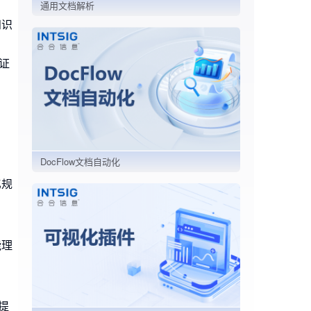
通用文档解析
知识
证
：
DocFlow文档自动化
亿规
能理
提