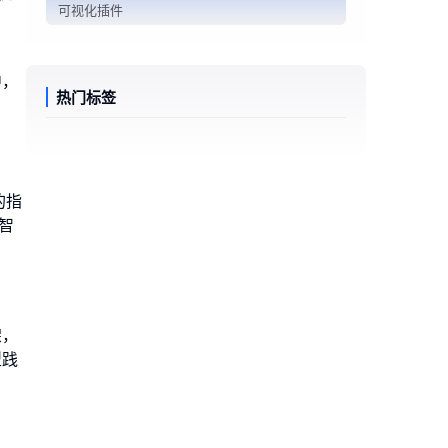
可视化插件
中，
热门标签
的指
智
架，
型践