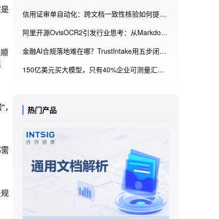
案是
信用证审单自动化：跨文档一致性核验如何提升不符点识别效率
阿里开源OvisOCR2引发行业思考：从Markdown解析到业务流程自动化，企业为什么需要文档智能处理平台
金融AI合规落地难在哪？TrustIntake用五步闭环重构智能进件审核
读顺
连
150亿美元买大模型，只有40%企业可测量汇报？企业AI ROI的破局点藏在文档里
"，
热门产品
都需
法规