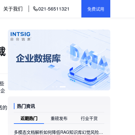
关于我们
021-56511321
免费试用
载
些
，企
热门资讯
活的
近期热门
重磅发布
行业干货
多模态文档解析如何降低RAG知识库幻觉风险：合合信息旗下的TextIn xParse实践