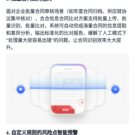
面对企业批量合同审核场景（如年度合同归档、供应链协
议集中核对），合合信息合同比对方案支持批量上传、批
量识别、批量比对，系统可自动完成海量合同的信息提取
和差异分析，输出标准化的比对报告，缓解了人工模式下
“处理量大就容易出错”的问题，让合同识别效率大大提
升。
4. 自定义规则的风险点智能预警