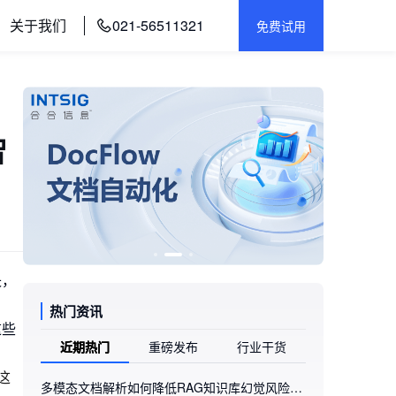
关于我们
021-56511321
免费试用
智
失，
热门资讯
这些
近期热门
重磅发布
行业干货
这
多模态文档解析如何降低RAG知识库幻觉风险：合合信息旗下的TextIn xParse实践