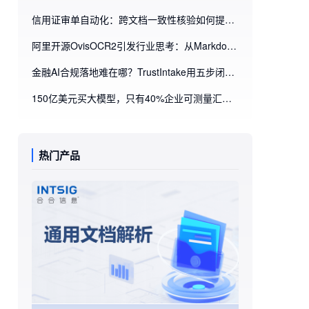
信用证审单自动化：跨文档一致性核验如何提升不符点识别效率
阿里开源OvisOCR2引发行业思考：从Markdown解析到业务流程自动化，企业为什么需要文档智能处理平台
金融AI合规落地难在哪？TrustIntake用五步闭环重构智能进件审核
150亿美元买大模型，只有40%企业可测量汇报？企业AI ROI的破局点藏在文档里
热门产品