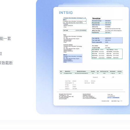
能一套
取
导致截断