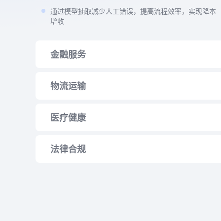
通过模型抽取减少人工错误，提高流程效率，实现降本
增收
金融服务
从复杂的财务报表、图表和政策文件准确提取数据
物流运输
通过捕捉索赔和承保表格中的细微细节来增强风险评估
通过精确提取监管信息来简化合规流程
通过准确提取提单和海关表格中的数据来加速货运处理
医疗健康
通过精确解释复杂的仓库文件来加强库存管理
通过从清单和跟踪报告中获取详细信息来提高供应链的
通过准确捕获复杂医疗表格中的数据来简化患者报销
法律合规
可视性
通过精确提取实验室结果和病史来增强临床决策
提高计费准确性并加快文档处理速度
通过从复杂的法律文件中提取关键条款和术语来加快合
同审查
通过有效处理和总结法庭文件和判例来加强案例研究
通过精确解读监管文件和更新，改进合规性监控