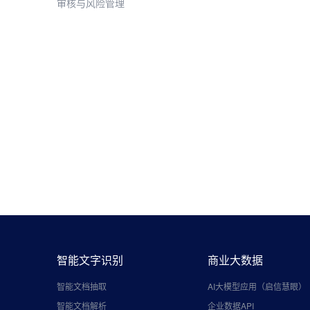
审核与风险管理
立即探索，解锁更多产品
申请试用
智能文字识别
商业大数据
智能文档抽取
AI大模型应用（启信慧眼）
智能文档解析
企业数据API