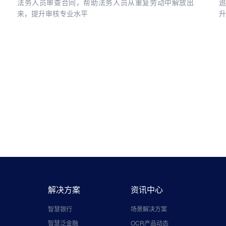
法务人员审查合同，帮助法务人员从重复劳动中解放出
追
来，提升审核专业水平
升
详情
解决方案
资讯中心
智慧银行
场景解决方案
智慧泛金融
OCR产品动态