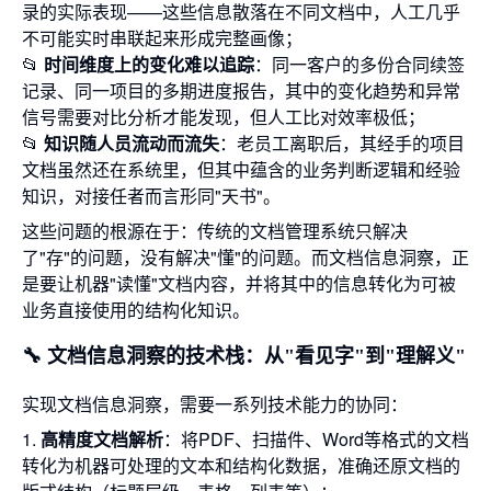
录的实际表现——这些信息散落在不同文档中，人工几乎
不可能实时串联起来形成完整画像；
📂
时间维度上的变化难以追踪
：同一客户的多份合同续签
记录、同一项目的多期进度报告，其中的变化趋势和异常
信号需要对比分析才能发现，但人工比对效率极低；
📂
知识随人员流动而流失
：老员工离职后，其经手的项目
文档虽然还在系统里，但其中蕴含的业务判断逻辑和经验
知识，对接任者而言形同"天书"。
这些问题的根源在于：传统的文档管理系统只解决
了"存"的问题，没有解决"懂"的问题。而文档信息洞察，正
是要让机器"读懂"文档内容，并将其中的信息转化为可被
业务直接使用的结构化知识。
🔧 文档信息洞察的技术栈：从"看见字"到"理解义"
实现文档信息洞察，需要一系列技术能力的协同：
1.
高精度文档解析
：将PDF、扫描件、Word等格式的文档
转化为机器可处理的文本和结构化数据，准确还原文档的