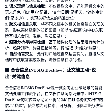
版式结构（标题层级、表格、列表等）；
2.
语义理解与信息抽取
：不仅提取文字，还能理解文字的
语义角色（如"甲方"是谁、"交付日期"是哪天、"违约金比
例"是多少），实现关键信息的精准定位；
3.
跨文档信息关联
：将不同文档中的相关信息建立关联关
系，形成实体级别的知识图谱（如以"供应商"为中心关联
所有相关合同、发票、沟通记录）；
4.
趋势分析与异常检测
：基于结构化后的信息进行统计分
析、趋势判断、异常值检测等，将"信息"升维为"洞察"；
5.
自然语言交互
：允许用户通过自然语言提问，直接从文
档库中获取答案或数据，降低信息获取门槛。
🏢 合合信息INTSIG DocFlow：让文档主动"说
出"关键信息
合合信息INTSIG DocFlow是一款面向企业级场景的智能
文档处理工作流平台。在文档信息洞察场景中，INTSIG
DocFlow的定位是帮助企业将"沉睡"在非结构化文档中的
信息"唤醒"，使之成为可检索、可分析、可驱动业务决策