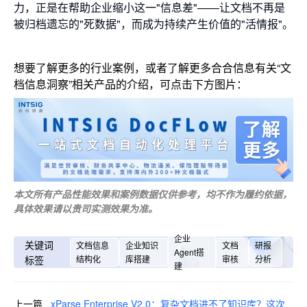
力，正是在帮助企业缩小这一"信息差"——让文档不再是
被归档遗忘的"死数据"，而成为持续产生价值的"活情报"。
想要了解更多的行业案例，或者了解更多合合信息有关“文
档信息洞察”
相关产品的介绍，可点击下方图片：
本文所有产品性能效果和案例数据仅供参考，均不作为履约依据，
具体效果请以贵司实测效果为准。
企业
关键词
文档信息
企业知识
文档
研报
Agent搭
标签
结构化
库搭建
审核
分析
建
上一篇
xParse Enterprise V2.0：复杂文档进不了知识库？这次