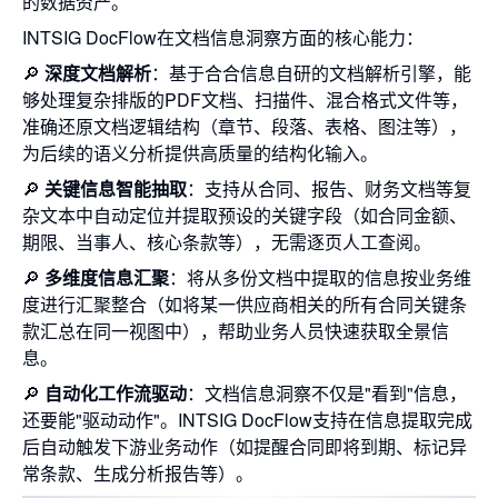
的数据资产。
INTSIG DocFlow在文档信息洞察方面的核心能力：
🔎
深度文档解析
：基于合合信息自研的文档解析引擎，能
够处理复杂排版的PDF文档、扫描件、混合格式文件等，
准确还原文档逻辑结构（章节、段落、表格、图注等），
为后续的语义分析提供高质量的结构化输入。
🔎
关键信息智能抽取
：支持从合同、报告、财务文档等复
杂文本中自动定位并提取预设的关键字段（如合同金额、
期限、当事人、核心条款等），无需逐页人工查阅。
🔎
多维度信息汇聚
：将从多份文档中提取的信息按业务维
度进行汇聚整合（如将某一供应商相关的所有合同关键条
款汇总在同一视图中），帮助业务人员快速获取全景信
息。
🔎
自动化工作流驱动
：文档信息洞察不仅是"看到"信息，
还要能"驱动动作"。INTSIG DocFlow支持在信息提取完成
后自动触发下游业务动作（如提醒合同即将到期、标记异
常条款、生成分析报告等）。