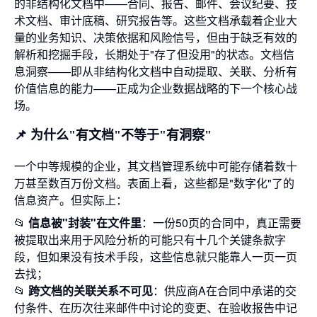
的非结构化文档中——合同、报告、邮件、会议纪要、技
术文档、审计底稿、研究报告等。这些文档承载着企业大
量的业务知识、决策依据和风险信号，但由于缺乏有效的
解析和挖掘手段，长期处于"存了但没用"的状态。文档信
息洞察——即从非结构化文档中自动提取、关联、分析有
价值信息的能力——正成为企业数据战略的下一个核心战
场。
📌 为什么"有文档"不等于"有洞察"
一个中等规模的企业，其文档管理系统中可能存储着数十
万甚至数百万份文档。表面上看，这些都是"数字化"了的
信息资产。但实际上：
📂
信息被"封装"在文件里
：一份50页的合同中，真正需要
被提取出来用于风险分析的可能只有十几个关键条款字
段，但如果没有技术手段，这些信息就只能靠人一页一页
去找；
📂
跨文档的关联关系不可见
：供应商A在合同中承诺的交
付条件、在历次往来邮件中讨论的变更、在验收报告中记