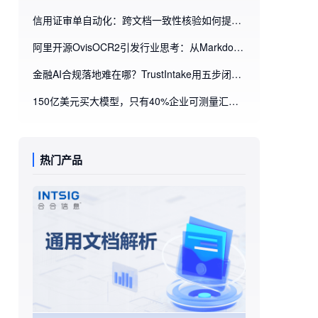
信用证审单自动化：跨文档一致性核验如何提升不符点识别效率
阿里开源OvisOCR2引发行业思考：从Markdown解析到业务流程自动化，企业为什么需要文档智能处理平台
金融AI合规落地难在哪？TrustIntake用五步闭环重构智能进件审核
150亿美元买大模型，只有40%企业可测量汇报？企业AI ROI的破局点藏在文档里
热门产品