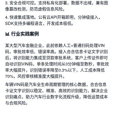
3. 安全合规可控。支持私有化部署，数据不出域，兼有图
像篡改检测，防范虚假信息风险。
4. 快速集成落地。公有云API开箱即用，分钟级接入，
SDK支持多编程语言，开发成本极低。
📊 行业实践案例
某大型汽车金融企业，此前依赖人工+普通扫码处理VIN
码，审批效率低、错误率高。接入合合信息卡证文字识别
后，将识别能力集成至贷款审批系统，客户上传证件即可
自动识别VIN码，单条处理时间从3分钟缩至数秒，审批效
率大幅提升，识别错误率降至0.3%以下，人工成本降低
70%，风控审核精准度大幅提升。
车辆VIN码是汽车全生命周期管理的核心数据，合合信息
卡证文字识别以稳定、精准、高效的识别能力，解决企业
识别痛点，助力汽车行业数字化流程升级，降低运营成本
与合规风险。