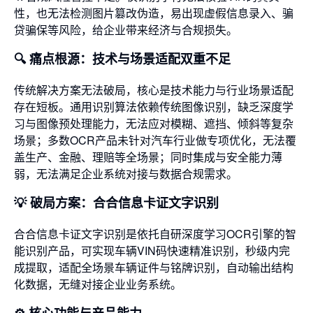
性，也无法检测图片篡改伪造，易出现虚假信息录入、骗
贷骗保等风险，给企业带来经济与合规损失。
🔍 痛点根源：技术与场景适配双重不足
传统解决方案无法破局，核心是技术能力与行业场景适配
存在短板。通用识别算法依赖传统图像识别，缺乏深度学
习与图像预处理能力，无法应对模糊、遮挡、倾斜等复杂
场景；多数OCR产品未针对汽车行业做专项优化，无法覆
盖生产、金融、理赔等全场景；同时集成与安全能力薄
弱，无法满足企业系统对接与数据合规需求。
💡 破局方案：合合信息卡证文字识别
合合信息卡证文字识别是依托自研深度学习OCR引擎的智
能识别产品，可实现车辆VIN码快速精准识别，秒级内完
成提取，适配全场景车辆证件与铭牌识别，自动输出结构
化数据，无缝对接企业业务系统。