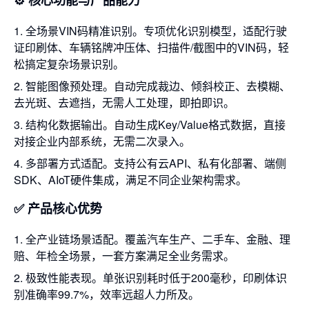
⚙️ 核心功能与产品能力
1. 全场景VIN码精准识别。专项优化识别模型，适配行驶
证印刷体、车辆铭牌冲压体、扫描件/截图中的VIN码，轻
松搞定复杂场景识别。
2. 智能图像预处理。自动完成裁边、倾斜校正、去模糊、
去光斑、去遮挡，无需人工处理，即拍即识。
3. 结构化数据输出。自动生成Key/Value格式数据，直接
对接企业内部系统，无需二次录入。
4. 多部署方式适配。支持公有云API、私有化部署、端侧
SDK、AIoT硬件集成，满足不同企业架构需求。
✅ 产品核心优势
1. 全产业链场景适配。覆盖汽车生产、二手车、金融、理
赔、年检全场景，一套方案满足全业务需求。
2. 极致性能表现。单张识别耗时低于200毫秒，印刷体识
别准确率99.7%，效率远超人力所及。