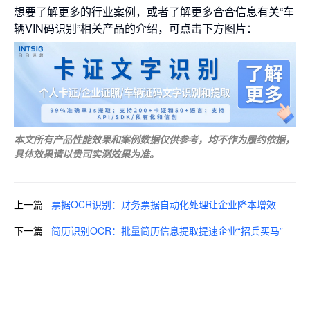
想要了解更多的行业案例，或者了解更多合合信息有关“车
辆VIN码识别”
相关产品的介绍，可点击下方图片：
本文所有产品性能效果和案例数据仅供参考，均不作为履约依据，
具体效果请以贵司实测效果为准。
上一篇
票据OCR识别：财务票据自动化处理让企业降本增效
下一篇
简历识别OCR：批量简历信息提取提速企业“招兵买马”