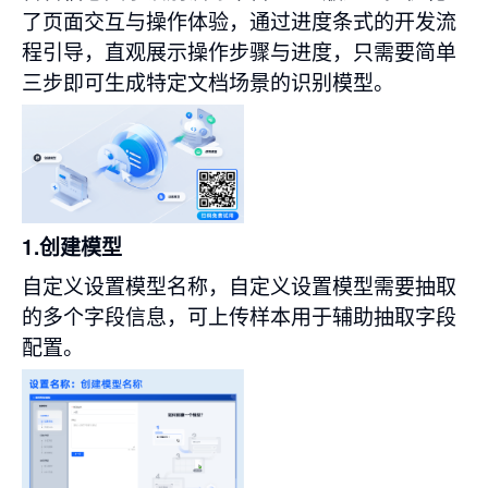
了页面交互与操作体验，通过进度条式的开发流
程引导，直观展示操作步骤与进度，只需要简单
三步即可生成特定文档场景的识别模型。
1.创建模型
自定义设置模型名称，自定义设置模型需要抽取
的多个字段信息，可上传样本用于辅助抽取字段
配置。