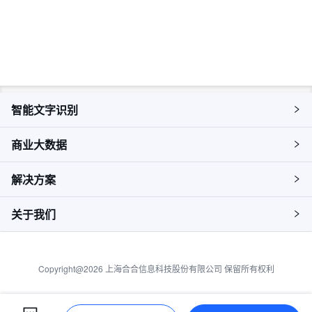
即刻咨询，获取您的专属解决方
案
预约咨询
智能文字识别
商业大数据
解决方案
关于我们
Copyright@2026 上海合合信息科技股份有限公司 保留所有权利