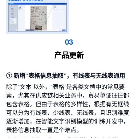
03
产品更新
① 新增“表格信息抽取”，有线表与无线表通用
除了“文本”以外，“表格”是各类文档中的常见要
素，尤其在供应链相关业务中，贸易单证往往都
包含表格。但由于表格的多样性，根据有无框线
可以分为有线表、少线表、无线表，且识别难度
逐渐增加，在智能文字识别模型的训练开发中，
表格信息抽取一直是个难点。