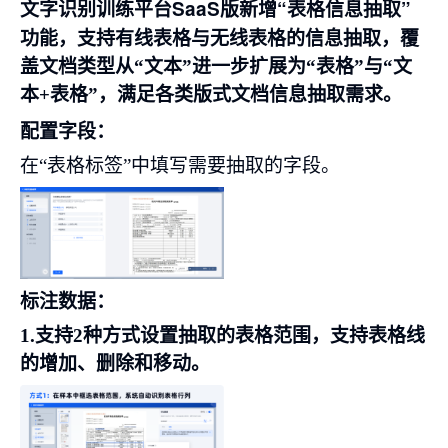
文字识别训练平台SaaS版新增“表格信息抽取”
功能，
支持有线表格与无线表格的信息抽取，覆
盖文档类型从“文本”进一步扩展为“表格”与“文
本+表格”，满足各类版式文档信息抽取需求。
配置字段：
在“表格标签”中填写需要抽取的字段。
标注数据：
1.支持2种方式设置抽取的表格范围，支持表格线
的增加、删除和移动。