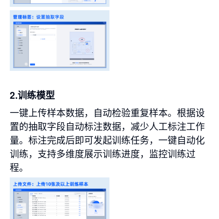
2.训练模型
一键上传样本数据，自动检验重复样本。根据设
置的抽取字段自动标注数据，减少人工标注工作
量。标注完成后即可发起训练任务，一键自动化
训练，支持多维度展示训练进度，监控训练过
程。