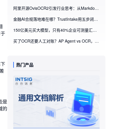
阿里开源OvisOCR2引发行业思考：从Markdown解析到业务流程自动化，企业为什么需要文档智能处理平台
金融AI合规落地难在哪？TrustIntake用五步闭环重构智能进件审核
翻
150亿美元买大模型，只有40%企业可测量汇报？企业AI ROI的破局点藏在文档里
用于
​买了OCR还要人工对账？AP Agent vs OCR，你可能踩了智能应付账款的认知误区
态下
热门产品
差
些是
域的