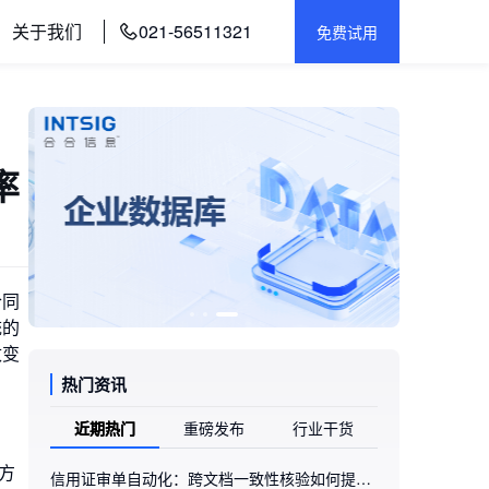
关于我们
021-56511321
免费试用
率
合同
统的
改变
热门资讯
近期热门
重磅发布
行业干货
方
信用证审单自动化：跨文档一致性核验如何提升不符点识别效率