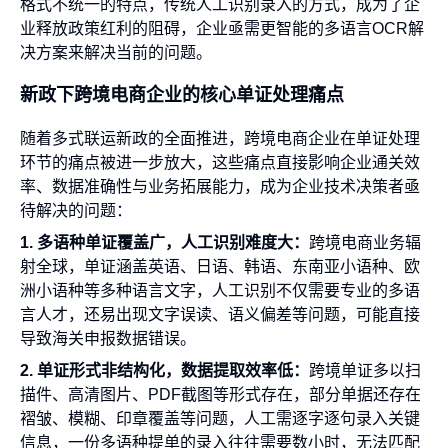
格式不统一的特点，传统人工识别录入的方式，成为了企
业释放政策红利的阻碍，企业亟需更智能的多语言OCR解
决方案来解决当前的问题。
新政下跨境电商企业的核心单证处理痛点
随着多式联运新政的全面推进，跨境电商企业在单证处理
环节的痛点被进一步放大，这些痛点直接影响企业通关效
率、数据准确性与业务拓展能力，成为企业技术决策者亟
待解决的问题：
1. 多语种单证覆盖广，人工识别难度大：
跨境电商业务辐
射全球，单证涵盖英语、日语、韩语、东南亚小语种、欧
洲小语种等多种语言文字，人工识别不仅需要专业的多语
言人才，还易出现文字误读、语义偏差等问题，可能直接
导致海关申报数据错误。
2. 单证形式非结构化，数据提取效率低：
跨境单证多以扫
描件、高清图片、PDF截图等形式存在，部分单据还存在
褶皱、模糊、印章覆盖等问题，人工需逐字逐句录入关键
信息，一份多语种提单的录入往往需要数小时，无法匹配