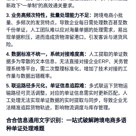
新政下“一单制”的高效通关要求。
3. 业务高频次特性，批量处理能力不足：
跨境电商小批
量、多频次的发货特点，导致企业每日需处理数百甚至数
千份单证，人工团队难以应对海量单据的处理需求，易出
现单据积压，进而造成货物滞留港口，引发客诉与退货风
险。
4. 数据标准不统一，系统对接难度高：
人工提取的单证数
据多为零散的文本信息，无法直接对接企业ERP、关务管
理系统等平台，需二次整理标准化，增加了技术对接的工
作量与数据出错概率。
5. 联运路径多元化，单证信息追踪难：
多式联运下货物运
输路径可灵活调整，对应的单证信息需实时更新匹配，人
工处理无法实现单证数据的实时提取与同步，导致企业无
法精准追踪货物轨迹，影响物流调度与库存管理。
合合信息通用文字识别：一站式破解跨境电商多语
种单证处理难题