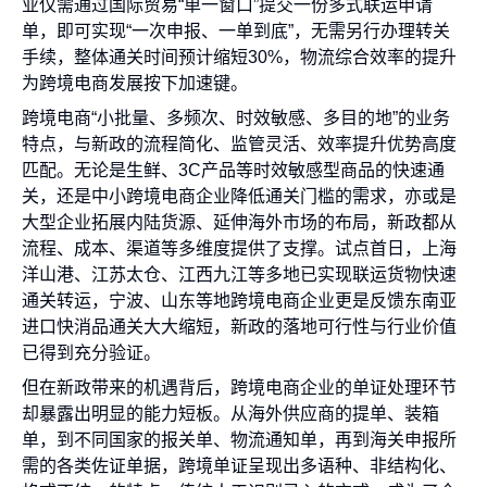
业仅需通过国际贸易“单一窗口”提交一份多式联运申请
单，即可实现“一次申报、一单到底”，无需另行办理转关
手续，整体通关时间预计缩短30%，物流综合效率的提升
为跨境电商发展按下加速键。
跨境电商“小批量、多频次、时效敏感、多目的地”的业务
特点，与新政的流程简化、监管灵活、效率提升优势高度
匹配。无论是生鲜、3C产品等时效敏感型商品的快速通
关，还是中小跨境电商企业降低通关门槛的需求，亦或是
大型企业拓展内陆货源、延伸海外市场的布局，新政都从
流程、成本、渠道等多维度提供了支撑。试点首日，上海
洋山港、江苏太仓、江西九江等多地已实现联运货物快速
通关转运，宁波、山东等地跨境电商企业更是反馈东南亚
进口快消品通关大大缩短，新政的落地可行性与行业价值
已得到充分验证。
但在新政带来的机遇背后，跨境电商企业的单证处理环节
却暴露出明显的能力短板。从海外供应商的提单、装箱
单，到不同国家的报关单、物流通知单，再到海关申报所
需的各类佐证单据，跨境单证呈现出多语种、非结构化、